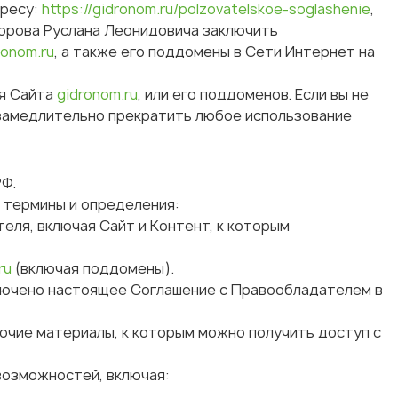
дресу:
https://gidronom.ru/
polzovatelskoe-soglashenie
,
орова Руслана Леонидовича заключить
ronom.ru
, а также его поддомены в Сети Интернет на
ия Сайта
gidronom.ru
, или его поддоменов. Если вы не
езамедлительно прекратить любое использование
РФ.
 термины и определения:
ля, включая Сайт и Контент, к которым
ru
(включая поддомены).
ключено настоящее Соглашение с Правообладателем в
очие материалы, к которым можно получить доступ с
возможностей, включая: