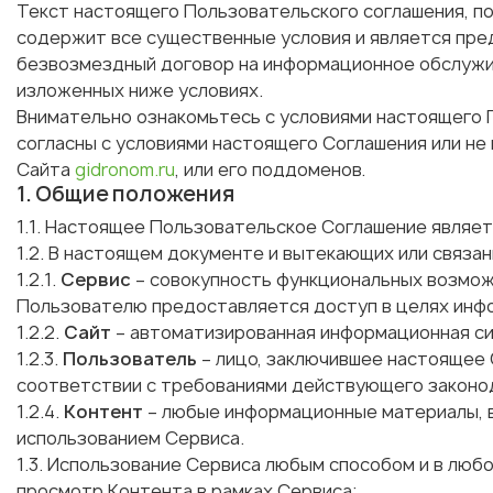
Текст настоящего Пользовательского соглашения, п
содержит все существенные условия и является пр
безвозмездный договор на информационное обслужи
изложенных ниже условиях.
Внимательно ознакомьтесь с условиями настоящего 
согласны с условиями настоящего Соглашения или не
Сайта
gidronom.ru
, или его поддоменов.
1. Общие положения
1.1. Настоящее Пользовательское Соглашение является
1.2. В настоящем документе и вытекающих или связ
1.2.1.
Сервис
– совокупность функциональных возмож
Пользователю предоставляется доступ в целях инф
1.2.2.
Сайт
– автоматизированная информационная си
1.2.3.
Пользователь
– лицо, заключившее настоящее 
соответствии с требованиями действующего законо
1.2.4.
Контент
– любые информационные материалы, в
использованием Сервиса.
1.3. Использование Сервиса любым способом и в люб
просмотр Контента в рамках Сервиса;