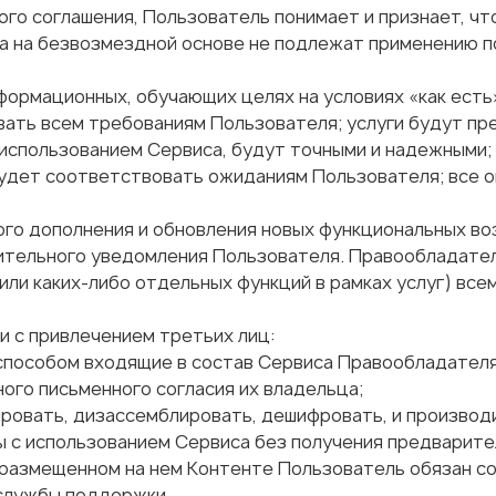
го соглашения, Пользователь понимает и признает, чт
са на безвозмездной основе не подлежат применению 
нформационных, обучающих целях на условиях «как есть
вать всем требованиям Пользователя; услуги будут пр
 использованием Сервиса, будут точными и надежными; 
будет соответствовать ожиданиям Пользователя; все 
ного дополнения и обновления новых функциональных 
рительного уведомления Пользователя. Правообладате
или каких-либо отдельных функций в рамках услуг) все
и с привлечением третьих лиц:
и способом входящие в состав Сервиса Правообладател
ого письменного согласия их владельца;
лировать, дизассемблировать, дешифровать, и производ
сы с использованием Сервиса без получения предварит
в размещенном на нем Контенте Пользователь обязан 
 службы поддержки.