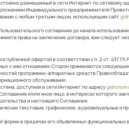
остоянно размещенный в сети Интернет по сетевому а
едложением Индивидуального предпринимателя Провот
вание с любым третьим лицом, использующим сайт
gid
Пользовательского соглашения до начала использован
 имеете права на заключение договора, вам следует н
 публичной офертой в соответствии с п. 2 ст. 437 ГК 
анных с ним отношениях Сторон применяются следующие
ностей программно-аппаратных средств Правообладате
ормационного обслуживания.
стема, доступная в сети Интернет по адресу
gidronom.
Соглашение и/или иное лицо, в интересах которого за
дательства и настоящего Соглашения.
ключая текстовые, графические, аудиовизуальные и пр
ой форме в пределах его объявленных функциональных 