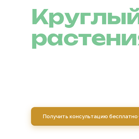
Круглый
растени
Проектируем и строим индивидуальн
гидропоники под ключ. Полная автом
профессиональные материалы, сопро
первого урожая.
Получить консультацию бесплатно
Без обязательств. Первый созвон - бесплатно. О