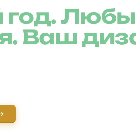
 год. Любы
я. Ваш диз
ые теплицы для
атизация,
вождение от идеи до
УЗНАЙТЕ, КАК ЭТО РАБОТАЕТ
тветим на все вопросы.