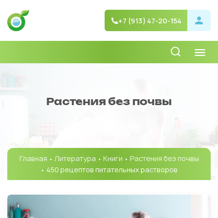
+7 (913) 47-20-154
Растения без почвы
Главная
•
Литература
•
Книги
•
Растения без почвы
• 450 рецептов питательных растворов