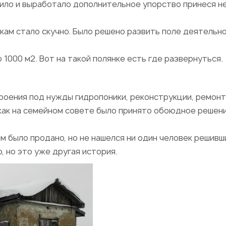
лило и выработало дополнительное упорство принеся н
укам стало скучно. Было решено развить поле деятельн
1000 м2. Вот на такой полянке есть где развернуться.
роения под нужды гидропоники, реконструкции, ремонт
 как на семейном совете было принято обоюдное решен
м было продано, но не нашелся ни один человек решивш
, но это уже другая история.