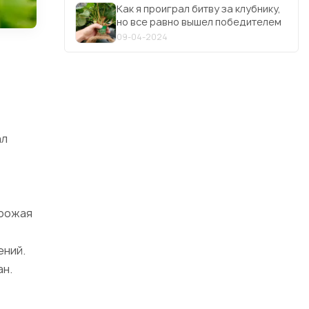
Как я проиграл битву за клубнику,
но все равно вышел победителем
09-04-2024
ал
урожая
ений.
ан.