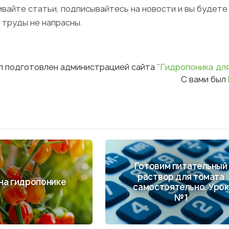
ивайте статьи, подписывайтесь на новости и вы будете
 труды не напрасны.
л подготовлен администрацией сайта
"Гидропоника дл
С вами был
Готовим питательный
раствор для томата
на гидропонике
самостоятельно. Урок
№1