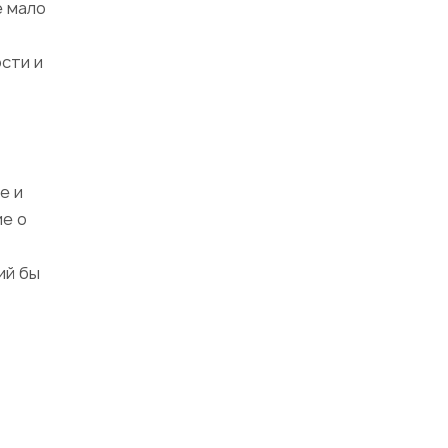
е мало
ости и
е и
ие о
ий бы