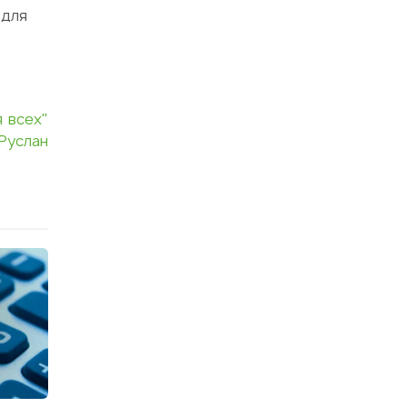
 для
я всех"
Руслан