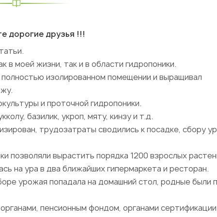
е дорогие друзья !!!
татьи.
 в моей жизни, так и в области гидропоники.
в полностью изолированном помещении и выращивал
ажу.
окультуры и проточной гидропоники.
олу, базилик, укроп, мяту, кинзу и т.д.
изирован, трудозатраты сводились к посадке, сбору у
ки позволяли вырастить порядка 1200 взрослых растен
сь на ура в два ближайших гипермаркета и ресторан.
сборе урожая попадала на домашний стол, родные были 
 органами, пенсионным фондом, органами сертификации