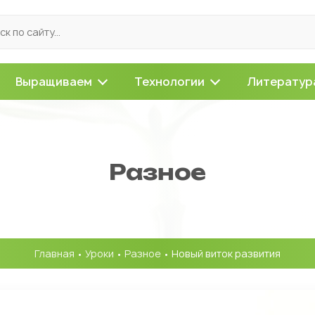
Выращиваем
Технологии
Литератур
Разное
Главная
•
Уроки
•
Разное
• Новый виток развития