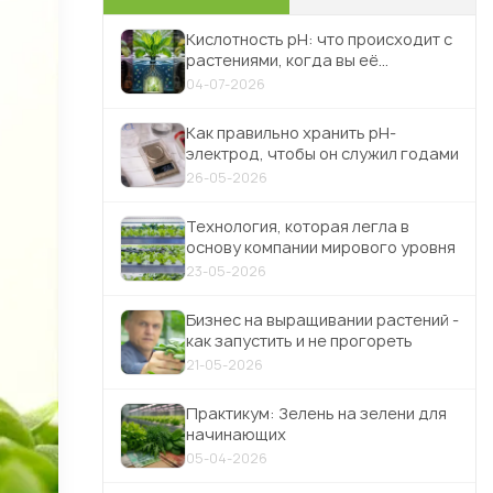
Кислотность pH: что происходит с
растениями, когда вы её
игнорируете
04-07-2026
Как правильно хранить pH-
электрод, чтобы он служил годами
26-05-2026
Технология, которая легла в
основу компании мирового уровня
23-05-2026
Бизнес на выращивании растений -
как запустить и не прогореть
21-05-2026
Практикум: Зелень на зелени для
начинающих
05-04-2026