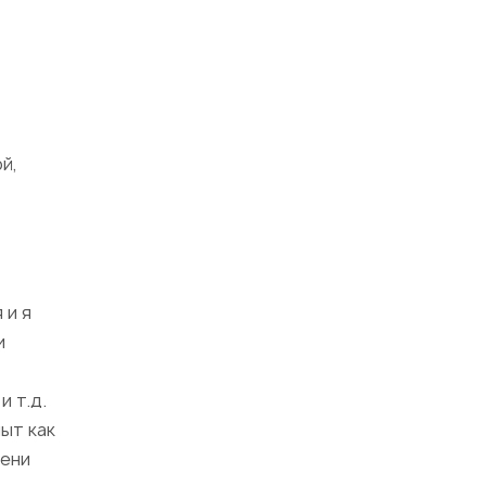
й,
 и я
и
 т.д.
ыт как
пени