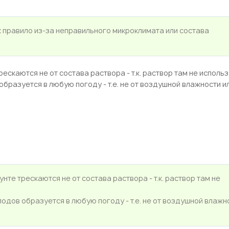
к правило из-за неправильного микроклимата или состава
каются не от состава раствора - т.к. раствор там не используе
 образуется в любую погоду - т.е. не от воздушной влажности и
те трескаются не от состава раствора - т.к. раствор там не
плодов образуется в любую погоду - т.е. не от воздушной влажн