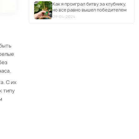
Как я проиграл битву за клубнику,
но все равно вышел победителем
09-04-2024
 быть
релые
без
часа.
а. С их
к типу
м