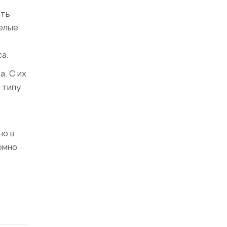
ыть
релые
а.
а. С их
 типу
но в
омно