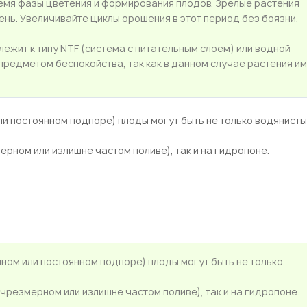
емя фазы цветения и формирования плодов. Зрелые растения
ень. Увеличивайте циклы орошения в этот период без боязни.
длежит к типу NTF (система с питательным слоем) или водной
 предметом беспокойства, так как в данном случае растения и
 постоянном подпоре) плоды могут быть не только водянисты
ерном или излишне частом поливе), так и на гидропоне.
ом или постоянном подпоре) плоды могут быть не только
 чрезмерном или излишне частом поливе), так и на гидропоне.