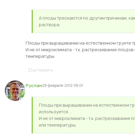
А плоды трескаются по другим причинам, ка
раствора.
Плоды при выращивании на естественном грунте трес
И не от микроклимата - т.к. растрескивание плодов
температуры.
цитировать
Руслан
28 февраля 2012 06:01
Плоды при выращивании на естественном грун
используется ...
И не от микроклимата - т.к. растрескивание 
или температуры.