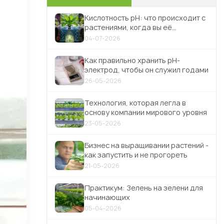
Кислотность pH: что происходит с
растениями, когда вы её
игнорируете
04-07-2026
Как правильно хранить pH-
электрод, чтобы он служил годами
26-05-2026
Технология, которая легла в
основу компании мирового уровня
23-05-2026
Бизнес на выращивании растений -
как запустить и не прогореть
21-05-2026
Практикум: Зелень на зелени для
начинающих
05-04-2026