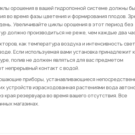
иклы орошения в вашей гидропонной системе должны б
ия во время фазы цветения и формирования плодов. З
день. Увеличивайте циклы орошения в этот период без
тур должно производиться не реже, чем каждые два час
торов, как температура воздуха и интенсивность свет
оде. Если используемая вами установка принадлежит к
туре, полив не должен являться для вас предметом
ют непрерывный контакт с водой.
рошающие приборы, устанавливающиеся непосредствен
их устройств израсходованная растениями вода автон
з края резервуара во время вашего отсутствия. Все
нных магазинах.