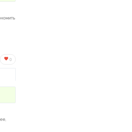
ономить
0
ее,