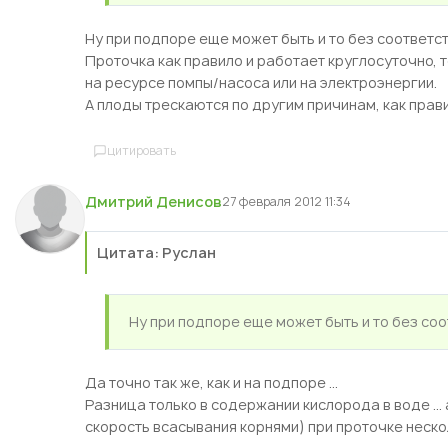
Ну при подпоре еще может быть и то без соответс
Проточка как правило и работает круглосуточно,
на ресурсе помпы/насоса или на электроэнергии.
А плоды трескаются по другим причинам, как прав
цитировать
Дмитрий Денисов
27 февраля 2012 11:34
Цитата: Руслан
Ну при подпоре еще может быть и то без со
Да точно так же, как и на подпоре ...
Разница только в содержании кислорода в воде ... 
скорость всасывания корнями) при проточке неско