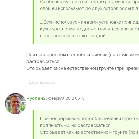
Особенно нуждаются в воде растения во вр
овощей используют до двух литров воды в д
... Если используемая вами установка прина
культуре, полив не должен являться для вас
непрерывный контакт с водой.
При непрерывном водообеспечении (проточном или
растрескаться.
Это бывает как на естественном грунте (при чрезм
цитировать
Руслан
27 февраля 2012 06:15
При непрерывном водообеспечении (проточн
водянистыми, но растрескаться.
Это бывает как на естественном грунте (при