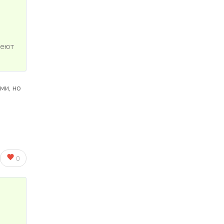
меют
ми, но
0