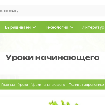
Выращиваем
Технологии
Литератур
Уроки начинающего
Главная
•
Уроки
•
Уроки начинающего
• Полив в гидропонике