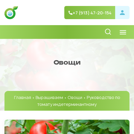
+7 (913) 47-20-154
Овощи
Главная
•
Выращиваем
•
Овощи
• Руководство по
томату индетерминантному